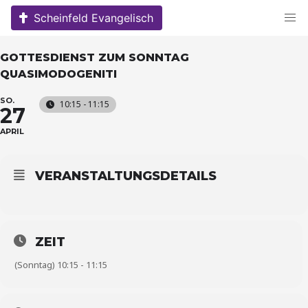
Skip
Scheinfeld Evangelisch
to
content
GOTTESDIENST ZUM SONNTAG
QUASIMODOGENITI
SO.
10:15 - 11:15
27
APRIL
VERANSTALTUNGSDETAILS
ZEIT
(Sonntag) 10:15 - 11:15