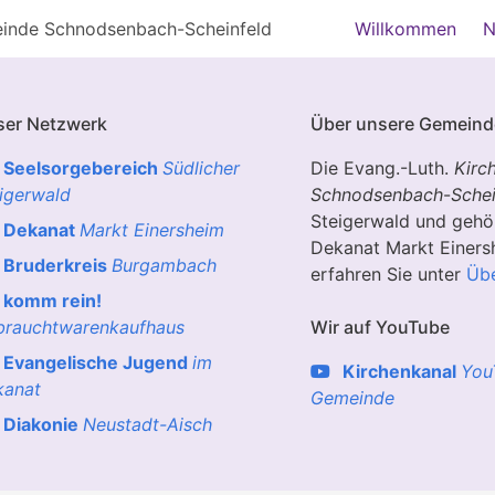
einde Schnodsenbach-Scheinfeld
Willkommen
N
er Netzwerk
Über unsere Gemeind
Seelsorgebereich
Südlicher
Die Evang.-Luth.
Kirc
igerwald
Schnodsenbach
-
Schei
Steigerwald und gehö
Dekanat
Markt Einersheim
Dekanat Markt Einers
Bruderkreis
Burgambach
erfahren Sie unter
Übe
komm rein!
rauchtwarenkaufhaus
Wir auf YouTube
Evangelische Jugend
im
Kirchenkanal
You
kanat
Gemeinde
Diakonie
Neustadt-Aisch