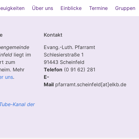
euigkeiten
Über uns
Einblicke
Termine
Gruppen
e
Kontakt
hengemeinde
Evang.-Luth. Pfarramt
nfeld
liegt im
Schlesierstraße 1
rt zum
91443 Scheinfeld
heim. Mehr
Telefon
(0 91 62) 281
r uns
.
E-
Mail
pfarramt.scheinfeld[at]elkb.de
Tube-Kanal der