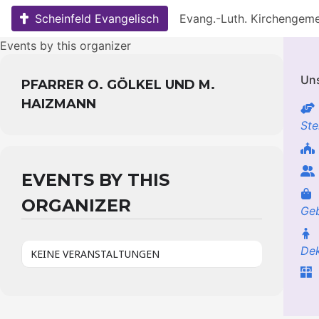
Skip
Scheinfeld Evangelisch
Evang.-Luth. Kirchengem
to
content
Events by this organizer
Uns
PFARRER O. GÖLKEL UND M.
HAIZMANN
Ste
EVENTS BY THIS
ORGANIZER
Geb
De
KEINE VERANSTALTUNGEN