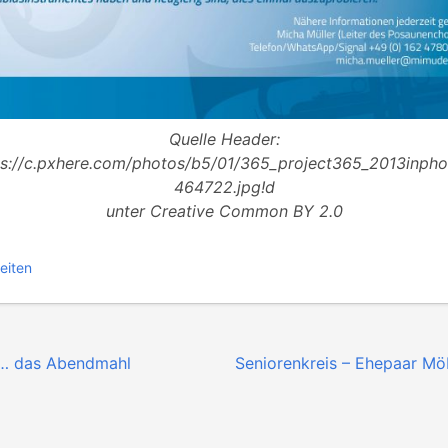
Quelle Header:
ps://c.pxhere.com/photos/b5/01/365_project365_2013inpho
464722.jpg!d
unter Creative Common BY 2.0
eiten
n
… das Abendmahl
Seniorenkreis – Ehepaar Möbi