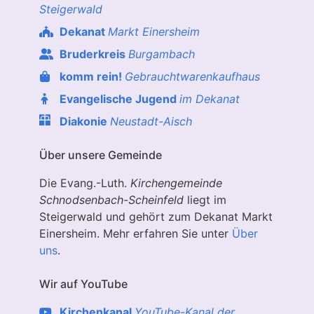
Steigerwald
Dekanat
Markt Einersheim
Bruderkreis
Burgambach
komm rein!
Gebrauchtwarenkaufhaus
Evangelische Jugend
im Dekanat
Diakonie
Neustadt-Aisch
Über unsere Gemeinde
Die Evang.-Luth.
Kirchengemeinde
Schnodsenbach
-
Scheinfeld
liegt im
Steigerwald und gehört zum Dekanat Markt
Einersheim. Mehr erfahren Sie unter
Über
uns
.
Wir auf YouTube
Kirchenkanal
YouTube-Kanal der