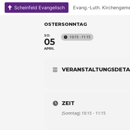
Skip
Scheinfeld Evangelisch
Evang.-Luth. Kirchengem
to
content
OSTERSONNTAG
SO.
10:15 - 11:15
05
APRIL
VERANSTALTUNGSDETA
ZEIT
(Sonntag) 10:15 - 11:15