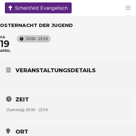
Skip
Scheinfeld Evangelisch
to
content
OSTERNACHT DER JUGEND
SA.
20:00 - 23:59
19
APRIL
VERANSTALTUNGSDETAILS
ZEIT
(Samstag) 20:00 - 23:59
ORT