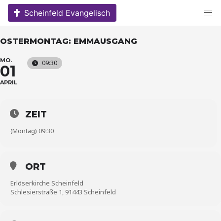
Skip
Scheinfeld Evangelisch
to
content
OSTERMONTAG: EMMAUSGANG
MO.
09:30
01
APRIL
ZEIT
(Montag) 09:30
ORT
Erlöserkirche Scheinfeld
Schlesierstraße 1, 91443 Scheinfeld