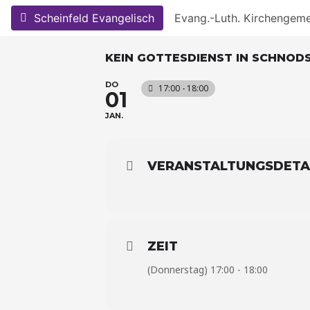
Skip
Scheinfeld Evangelisch
Evang.-Luth. Kirchengem
to
content
KEIN GOTTESDIENST IN SCHNOD
DO
17:00 - 18:00
01
JAN.
VERANSTALTUNGSDETA
ZEIT
(Donnerstag) 17:00 - 18:00