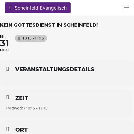
Skip
Scheinfeld Evangelisch
to
content
KEIN GOTTESDIENST IN SCHEINFELD!
MI.
10:15 - 11:15
31
DEZ.
VERANSTALTUNGSDETAILS
ZEIT
(Mittwoch) 10:15 - 11:15
ORT