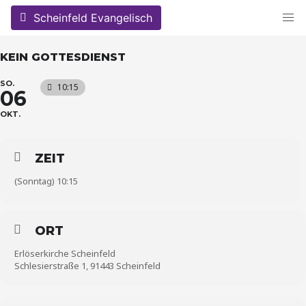
Skip
Scheinfeld Evangelisch
to
content
KEIN GOTTESDIENST
SO.
10:15
06
OKT.
ZEIT
(Sonntag) 10:15
ORT
Erlöserkirche Scheinfeld
Schlesierstraße 1, 91443 Scheinfeld