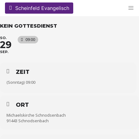
Skip
Scheinfeld Evangelisch
to
content
KEIN GOTTESDIENST
SO.
09:00
29
SEP.
ZEIT
(Sonntag) 09:00
ORT
Michaelskirche Schnodsenbach
91443 Schnodsenbach