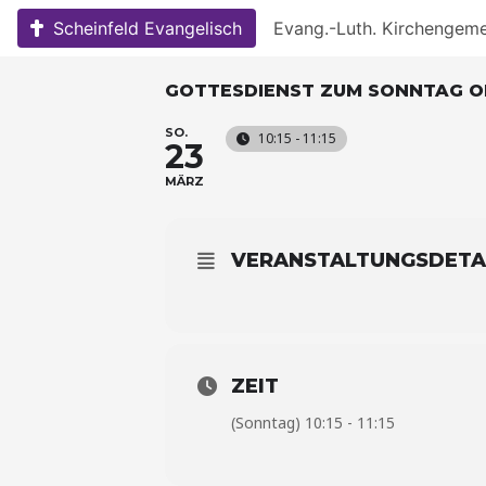
Skip
Scheinfeld Evangelisch
Evang.-Luth. Kirchengem
to
content
GOTTESDIENST ZUM SONNTAG O
SO.
10:15 - 11:15
23
MÄRZ
VERANSTALTUNGSDETA
ZEIT
(Sonntag) 10:15 - 11:15