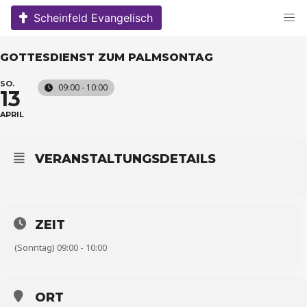
Skip
Scheinfeld Evangelisch
to
content
GOTTESDIENST ZUM PALMSONTAG
SO.
09:00 - 10:00
13
APRIL
VERANSTALTUNGSDETAILS
ZEIT
(Sonntag) 09:00 - 10:00
ORT