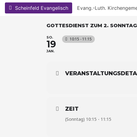
Skip
Scheinfeld Evangelisch
Evang.-Luth. Kirchengem
to
content
GOTTESDIENST ZUM 2. SONNTAG
SO.
10:15 - 11:15
19
JAN.
VERANSTALTUNGSDETA
ZEIT
(Sonntag) 10:15 - 11:15