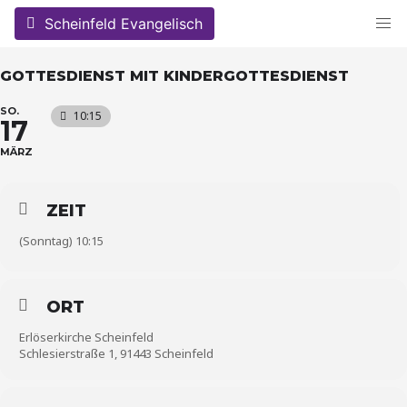
Skip
Scheinfeld Evangelisch
to
content
GOTTESDIENST MIT KINDERGOTTESDIENST
SO.
10:15
17
MÄRZ
ZEIT
(Sonntag) 10:15
ORT
Erlöserkirche Scheinfeld
Schlesierstraße 1, 91443 Scheinfeld