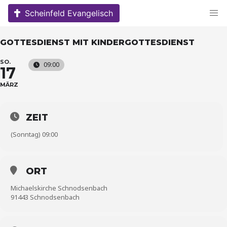
Skip
Scheinfeld Evangelisch
to
content
GOTTESDIENST MIT KINDERGOTTESDIENST
SO.
09:00
17
MÄRZ
ZEIT
(Sonntag) 09:00
ORT
Michaelskirche Schnodsenbach
91443 Schnodsenbach