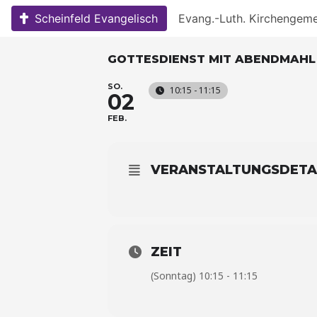
Skip
Scheinfeld Evangelisch
Evang.-Luth. Kirchengem
to
content
GOTTESDIENST MIT ABENDMAHL
SO.
10:15 - 11:15
02
FEB.
VERANSTALTUNGSDETA
ZEIT
(Sonntag) 10:15 - 11:15