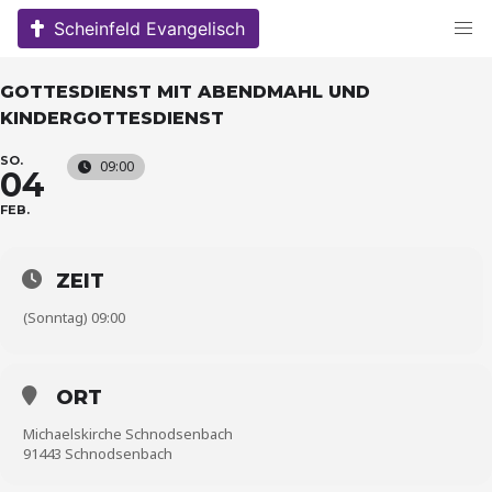
Skip
Scheinfeld Evangelisch
to
content
GOTTESDIENST MIT ABENDMAHL UND
KINDERGOTTESDIENST
SO.
09:00
04
FEB.
ZEIT
(Sonntag) 09:00
ORT
Michaelskirche Schnodsenbach
91443 Schnodsenbach