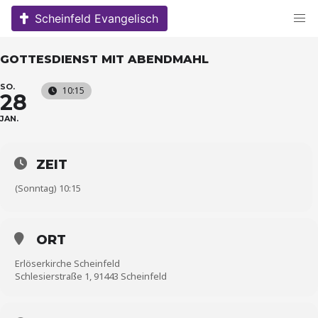
Skip
Scheinfeld Evangelisch
to
content
GOTTESDIENST MIT ABENDMAHL
SO.
10:15
28
JAN.
ZEIT
(Sonntag) 10:15
ORT
Erlöserkirche Scheinfeld
Schlesierstraße 1, 91443 Scheinfeld