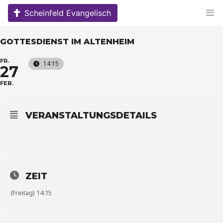
Skip
Scheinfeld Evangelisch
to
content
GOTTESDIENST IM ALTENHEIM
FR.
14:15
27
FEB.
VERANSTALTUNGSDETAILS
ZEIT
(Freitag) 14:15