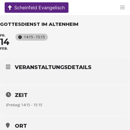
Skip
Scheinfeld Evangelisch
to
content
GOTTESDIENST IM ALTENHEIM
FR.
14:15 - 15:15
14
FEB.
VERANSTALTUNGSDETAILS
ZEIT
(Freitag) 14:15 - 15:15
ORT