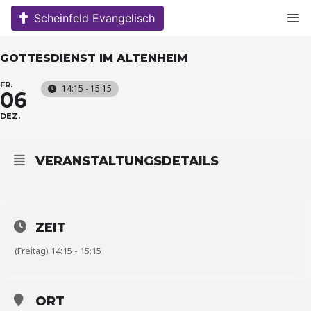
Skip
Scheinfeld Evangelisch
to
content
GOTTESDIENST IM ALTENHEIM
FR.
14:15 - 15:15
06
DEZ.
VERANSTALTUNGSDETAILS
ZEIT
(Freitag) 14:15 - 15:15
ORT