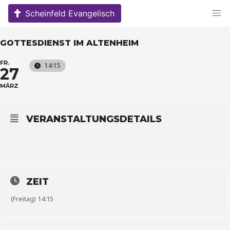
Skip
Scheinfeld Evangelisch
to
content
GOTTESDIENST IM ALTENHEIM
FR.
14:15
27
MÄRZ
VERANSTALTUNGSDETAILS
ZEIT
(Freitag) 14:15