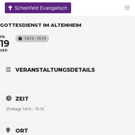
Skip
Scheinfeld Evangelisch
to
content
GOTTESDIENST IM ALTENHEIM
FR.
14:15 - 15:15
19
SEP.
VERANSTALTUNGSDETAILS
ZEIT
(Freitag) 14:15 - 15:15
ORT