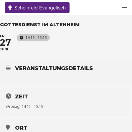
Skip
Scheinfeld Evangelisch
to
content
GOTTESDIENST IM ALTENHEIM
FR.
14:15 - 15:15
27
JUNI
VERANSTALTUNGSDETAILS
ZEIT
(Freitag) 14:15 - 15:15
ORT