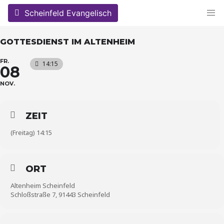
Skip
Scheinfeld Evangelisch
to
content
GOTTESDIENST IM ALTENHEIM
FR.
14:15
08
NOV.
ZEIT
(Freitag) 14:15
ORT
Altenheim Scheinfeld
Schloßstraße 7, 91443 Scheinfeld