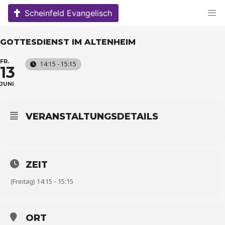
Skip
Scheinfeld Evangelisch
to
content
GOTTESDIENST IM ALTENHEIM
FR.
14:15 - 15:15
13
JUNI
VERANSTALTUNGSDETAILS
ZEIT
(Freitag) 14:15 - 15:15
ORT