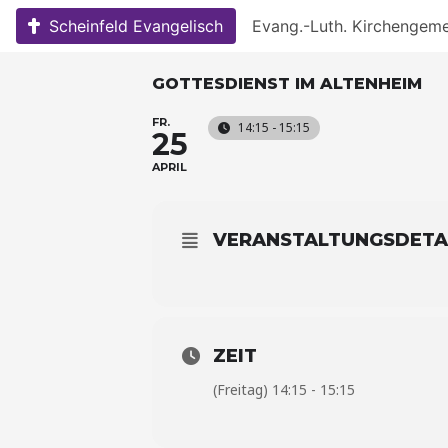
Skip
Scheinfeld Evangelisch
Evang.-Luth. Kirchengem
to
content
GOTTESDIENST IM ALTENHEIM
FR.
14:15 - 15:15
25
APRIL
VERANSTALTUNGSDETA
ZEIT
(Freitag) 14:15 - 15:15