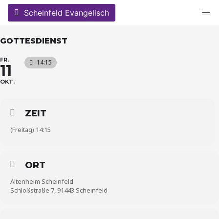
Skip
Scheinfeld Evangelisch
to
content
GOTTESDIENST
FR.
14:15
11
OKT.
ZEIT
(Freitag) 14:15
ORT
Altenheim Scheinfeld
Schloßstraße 7, 91443 Scheinfeld