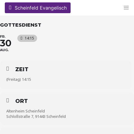
Skip
Scheinfeld Evangelisch
to
content
GOTTESDIENST
FR.
14:15
30
AUG.
ZEIT
(Freitag) 14:15
ORT
Altenheim Scheinfeld
Schloßstraße 7, 91443 Scheinfeld