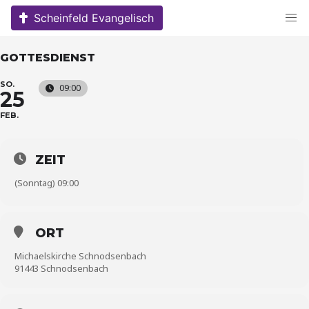
Skip
Scheinfeld Evangelisch
to
content
GOTTESDIENST
SO.
09:00
25
FEB.
ZEIT
(Sonntag) 09:00
ORT
Michaelskirche Schnodsenbach
91443 Schnodsenbach