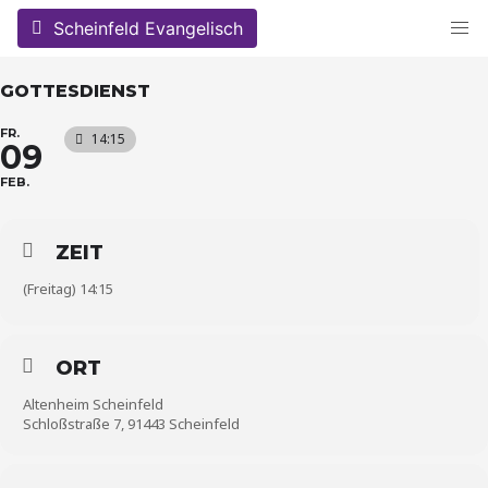
Skip
Scheinfeld Evangelisch
to
content
GOTTESDIENST
FR.
14:15
09
FEB.
ZEIT
(Freitag) 14:15
ORT
Altenheim Scheinfeld
Schloßstraße 7, 91443 Scheinfeld