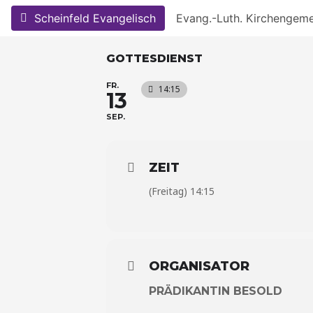
Skip
Scheinfeld Evangelisch
Evang.-Luth. Kirchengem
to
content
GOTTESDIENST
FR.
14:15
13
SEP.
ZEIT
(Freitag) 14:15
ORGANISATOR
PRÄDIKANTIN BESOLD