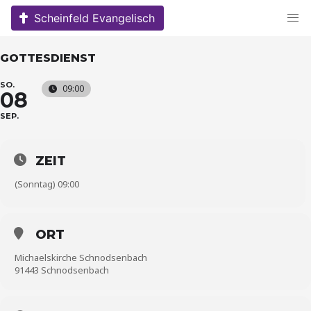
Skip
Scheinfeld Evangelisch
to
content
GOTTESDIENST
SO.
09:00
08
SEP.
ZEIT
(Sonntag) 09:00
ORT
Michaelskirche Schnodsenbach
91443 Schnodsenbach