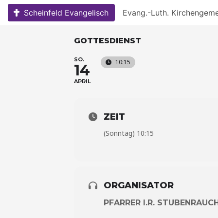
Skip
Scheinfeld Evangelisch
Evang.-Luth. Kirchengem
to
content
GOTTESDIENST
SO.
10:15
14
APRIL
ZEIT
(Sonntag) 10:15
ORGANISATOR
PFARRER I.R. STUBENRAUC