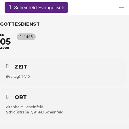
Skip
Scheinfeld Evangelisch
to
content
GOTTESDIENST
FR.
14:15
05
APRIL
ZEIT
(Freitag) 14:15
ORT
Altenheim Scheinfeld
Schloßstraße 7, 91443 Scheinfeld