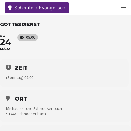
Skip
Scheinfeld Evangelisch
to
content
GOTTESDIENST
SO.
09:00
24
MÄRZ
ZEIT
(Sonntag) 09:00
ORT
Michaelskirche Schnodsenbach
91443 Schnodsenbach