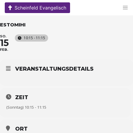
Skip
Scheinfeld Evangelisch
to
content
ESTOMIHI
SO.
10:15 - 11:15
15
FEB.
VERANSTALTUNGSDETAILS
ZEIT
(Sonntag) 10:15 - 11:15
ORT