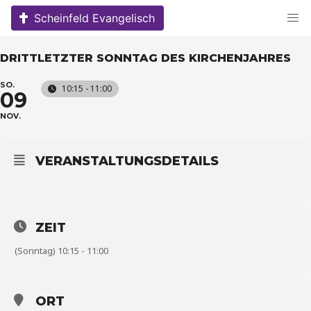
Skip
Scheinfeld Evangelisch
to
content
DRITTLETZTER SONNTAG DES KIRCHENJAHRES
SO.
10:15 - 11:00
09
NOV.
VERANSTALTUNGSDETAILS
ZEIT
(Sonntag) 10:15 - 11:00
ORT