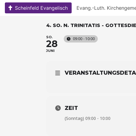
Skip
Scheinfeld Evangelisch
Evang.-Luth. Kirchengem
to
content
4. SO. N. TRINITATIS - GOTTES
SO.
09:00 - 10:00
28
JUNI
VERANSTALTUNGSDETA
ZEIT
(Sonntag) 09:00 - 10:00