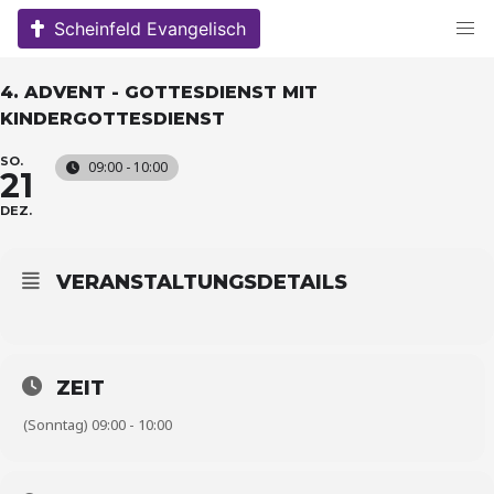
Skip
Scheinfeld Evangelisch
to
content
4. ADVENT - GOTTESDIENST MIT
KINDERGOTTESDIENST
SO.
09:00 - 10:00
21
DEZ.
VERANSTALTUNGSDETAILS
ZEIT
(Sonntag) 09:00 - 10:00