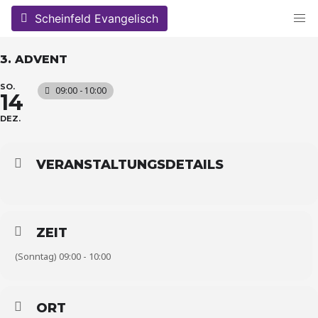
Skip
Scheinfeld Evangelisch
to
content
3. ADVENT
SO.
09:00 - 10:00
14
DEZ.
VERANSTALTUNGSDETAILS
ZEIT
(Sonntag) 09:00 - 10:00
ORT