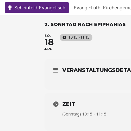
Skip
Scheinfeld Evangelisch
Evang.-Luth. Kirchengem
to
content
2. SONNTAG NACH EPIPHANIAS
SO.
10:15 - 11:15
18
JAN.
VERANSTALTUNGSDETA
ZEIT
(Sonntag) 10:15 - 11:15