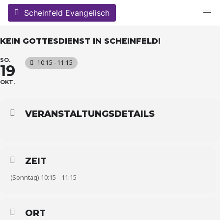
Skip
Scheinfeld Evangelisch
to
content
KEIN GOTTESDIENST IN SCHEINFELD!
SO.
10:15 - 11:15
19
OKT.
VERANSTALTUNGSDETAILS
ZEIT
(Sonntag) 10:15 - 11:15
ORT