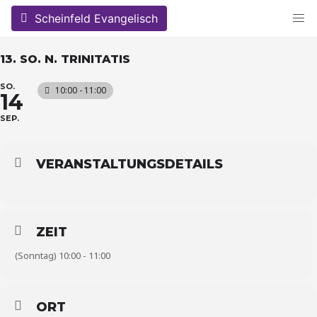
Skip
Scheinfeld Evangelisch
to
content
13. SO. N. TRINITATIS
SO.
10:00 - 11:00
14
SEP.
VERANSTALTUNGSDETAILS
ZEIT
(Sonntag) 10:00 - 11:00
ORT