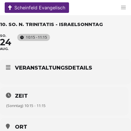
Skip
Scheinfeld Evangelisch
to
content
10. SO. N. TRINITATIS - ISRAELSONNTAG
SO.
10:15 - 11:15
24
AUG.
VERANSTALTUNGSDETAILS
ZEIT
(Sonntag) 10:15 - 11:15
ORT