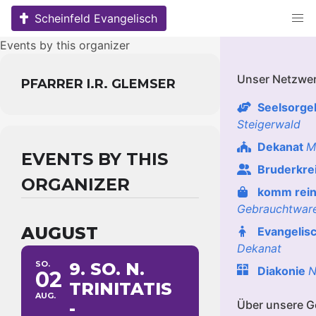
Skip
Scheinfeld Evangelisch
to
content
Events by this organizer
Unser Netzwe
PFARRER I.R. GLEMSER
Seelsorge
Steigerwald
Dekanat
M
EVENTS BY THIS
Bruderkre
ORGANIZER
komm rein
Gebrauchtwar
AUGUST
Evangelis
Dekanat
SO.
9. SO. N.
Diakonie
N
02
TRINITATIS
AUG.
Über unsere 
-