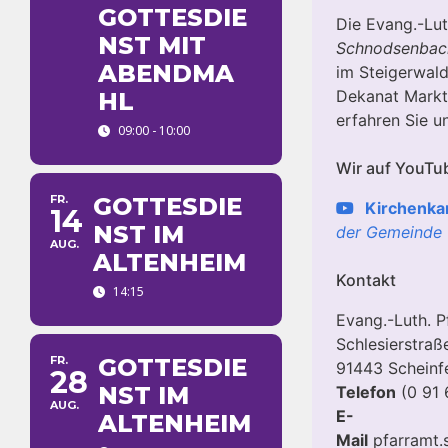
GOTTESDIE
Die Evang.-Lu
NST MIT
Schnodsenbac
ABENDMA
im Steigerwal
Dekanat Markt
HL
erfahren Sie u
09:00 - 10:00
Wir auf YouTu
FR.
GOTTESDIE
Kirchenka
14
NST IM
der Gemeinde
AUG.
ALTENHEIM
Kontakt
14:15
Evang.-Luth. P
Schlesierstraß
FR.
GOTTESDIE
91443 Scheinf
28
NST IM
Telefon
(0 91 
AUG.
E-
ALTENHEIM
Mail
pfarramt.s