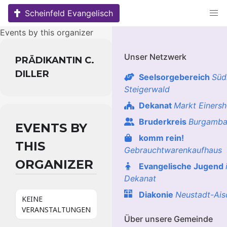
Skip
Scheinfeld Evangelisch
to
content
Events by this organizer
Unser Netzwerk
PRÄDIKANTIN C.
DILLER
Seelsorgebereich
Süd
Steigerwald
Dekanat
Markt Einers
Bruderkreis
Burgamba
EVENTS BY
komm rein!
THIS
Gebrauchtwarenkaufhaus
ORGANIZER
Evangelische Jugend
Dekanat
Diakonie
Neustadt-Ais
KEINE
VERANSTALTUNGEN
Über unsere Gemeinde