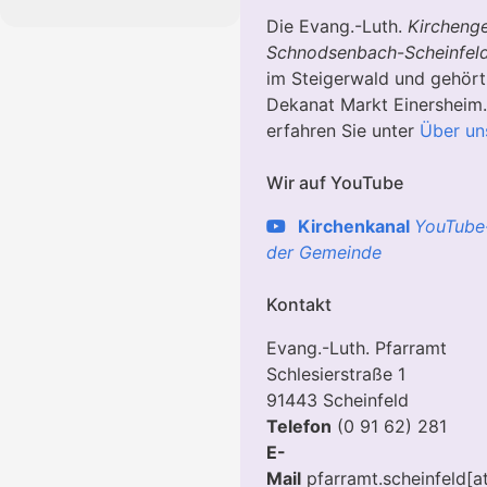
Die Evang.-Luth.
Kircheng
Schnodsenbach
-
Scheinfel
im Steigerwald und gehör
Dekanat Markt Einersheim
erfahren Sie unter
Über un
Wir auf YouTube
Kirchenkanal
YouTube
der Gemeinde
Kontakt
Evang.-Luth. Pfarramt
Schlesierstraße 1
91443 Scheinfeld
Telefon
(0 91 62) 281
E-
Mail
pfarramt.scheinfeld[a