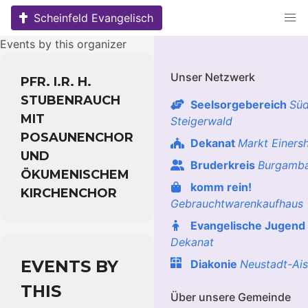
Skip
Scheinfeld Evangelisch
to
content
Events by this organizer
Unser Netzwerk
PFR. I.R. H.
STUBENRAUCH
Seelsorgebereich
Süd
MIT
Steigerwald
POSAUNENCHOR
Dekanat
Markt Einers
UND
Bruderkreis
Burgamb
ÖKUMENISCHEM
komm rein!
KIRCHENCHOR
Gebrauchtwarenkaufhaus
Evangelische Jugend
Dekanat
EVENTS BY
Diakonie
Neustadt-Ai
THIS
Über unsere Gemeinde