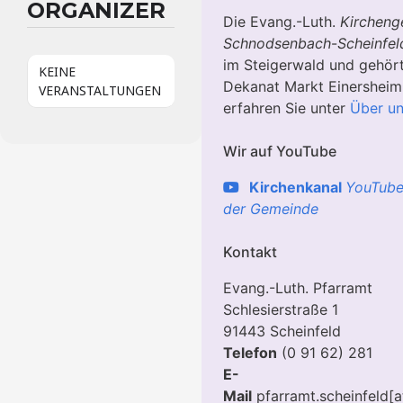
ORGANIZER
Die Evang.-Luth.
Kircheng
Schnodsenbach
-
Scheinfel
im Steigerwald und gehör
KEINE
Dekanat Markt Einersheim
VERANSTALTUNGEN
erfahren Sie unter
Über u
Wir auf YouTube
Kirchenkanal
YouTube
der Gemeinde
Kontakt
Evang.-Luth. Pfarramt
Schlesierstraße 1
91443 Scheinfeld
Telefon
(0 91 62) 281
E-
Mail
pfarramt.scheinfeld[a