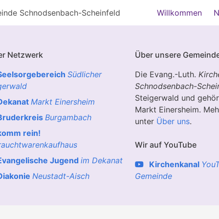
einde Schnodsenbach-Scheinfeld
Willkommen
N
er Netzwerk
Über unsere Gemeind
Seelsorgebereich
Südlicher
Die Evang.-Luth.
Kirc
gerwald
Schnodsenbach
-
Schei
Steigerwald und gehö
Dekanat
Markt Einersheim
Markt Einersheim. Meh
Bruderkreis
Burgambach
unter
Über uns
.
komm rein!
rauchtwarenkaufhaus
Wir auf YouTube
Evangelische Jugend
im Dekanat
Kirchenkanal
YouT
Diakonie
Neustadt-Aisch
Gemeinde