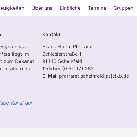
euigkeiten
Über uns
Einblicke
Termine
Gruppen
e
Kontakt
hengemeinde
Evang.-Luth. Pfarramt
nfeld
liegt im
Schlesierstraße 1
rt zum Dekanat
91443 Scheinfeld
r erfahren Sie
Telefon
(0 91 62) 281
E-Mail
pfarramt.scheinfeld[at]elkb.de
ube-Kanal der