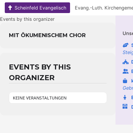
Skip
Scheinfeld Evangelisch
Evang.-Luth. Kirchengem
to
content
Events by this organizer
Uns
MIT ÖKUMENISCHEM CHOR
Stei
EVENTS BY THIS
ORGANIZER
Geb
KEINE VERANSTALTUNGEN